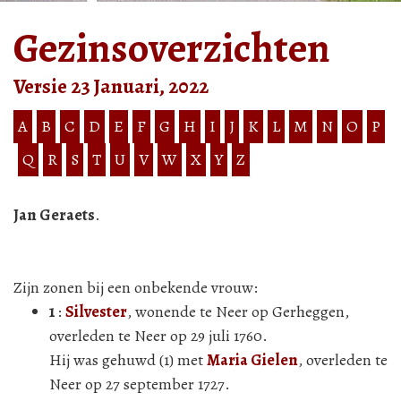
Gezinsoverzichten
Versie 23 Januari, 2022
A
B
C
D
E
F
G
H
I
J
K
L
M
N
O
P
Q
R
S
T
U
V
W
X
Y
Z
Jan Geraets
.
Zijn zonen bij een onbekende vrouw:
1
:
Silvester
, wonende te Neer op Gerheggen,
overleden te Neer op 29 juli 1760.
Hij was gehuwd (1) met
Maria Gielen
, overleden te
Neer op 27 september 1727.