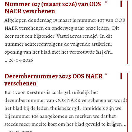
»
»
Nummer 107 (maart 2026) van OOS
NAER verschenen
Afgelopen donderdag 19 maart is nummer 107 van OOS
NAER verschenen en onderweg naar onze leden. Dit
keer met een bijzonder 'Vastelaoves rendje'. In dit
nummer achtereenvolgens de volgende artikelen:
opening van het blad met het vertrouwde 'Asj d'r…
Lees
Lee
26-03-2026
verder
ver
»
»
Decembernummer 2025 OOS NAER
verschenen
Kort voor Kerstmis is zoals gebruikelijk het
decembernummer van OOS NAER verschenen en wordt
het blad bij de leden thuisbezorgd. Inmiddels zijn we
bij nummer 106 aangekomen en merken we dat het
steeds meer moeite kost om het blad gevuld te krijgen.…
Lees
Lee