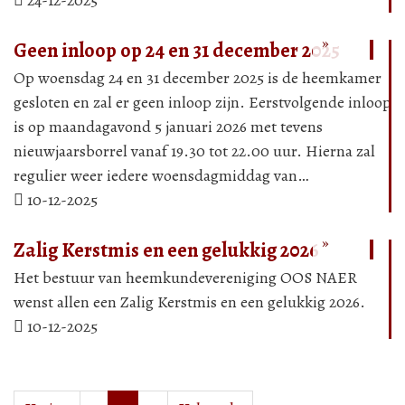
24-12-2025
verder
ver
»
»
Geen inloop op 24 en 31 december 2025
Op woensdag 24 en 31 december 2025 is de heemkamer
gesloten en zal er geen inloop zijn. Eerstvolgende inloop
is op maandagavond 5 januari 2026 met tevens
nieuwjaarsborrel vanaf 19.30 tot 22.00 uur. Hierna zal
regulier weer iedere woensdagmiddag van…
Lees
Lee
10-12-2025
verder
ver
»
»
Zalig Kerstmis en een gelukkig 2026
Het bestuur van heemkundevereniging OOS NAER
wenst allen een Zalig Kerstmis en een gelukkig 2026.
10-12-2025