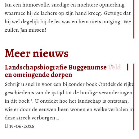
Jan een humorvolle, snedige en nuchtere opmerking
waarmee hij de lachers op zijn hand kreeg. Getuige dat
hij wel degelijk bij de les was en hem niets ontging. We
zullen Jan missen!
Lees
Lee
Meer nieuws
verder
ver
»
»
Landschapsbiografie Buggenumse Veld
en omringende dorpen
Schrijf u snel in voor een bijzonder boek Ontdek de rijke
geschiedenis van de ijstijd tot de huidige veranderingen
in dit boek ‘. U ontdekt hoe het landschap is ontstaan,
wie er door de eeuwen heen wonen en welke verhalen in
deze streek verborgen…
Lees
Lee
19-06-2026
verder
ver