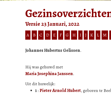
Gezinsoverzichte
Versie 23 Januari, 2022
A
B
C
D
E
F
G
H
I
J
K
L
M
Johannes Hubertus Gelissen
.
Hij was gehuwd met
Maria Josephina Janssen
.
Uit dit huwelijk:
1
:
Pieter Arnold Hubert
, geboren te Bee