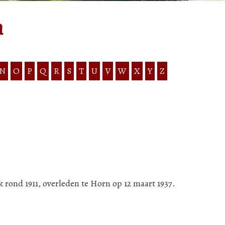
n
N
O
P
Q
R
S
T
U
V
W
X
Y
Z
k rond 1911, overleden te Horn op 12 maart 1937.